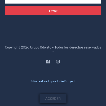
Enviar
Copyright 2026 Grupo Odonto - Todos los derechos reservados
-
F
I
a
n
c
s
e
t
b
a
o
g
Sitio realizado por
Indie Proyect
o
r
k
a
-
m
s
ACCEDER
q